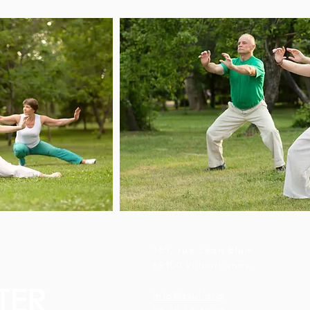
189, rue Léon Blum
69100 Villeurbanne
TER
info@asul.org