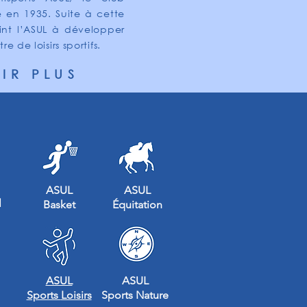
né en 1935. Suite à cette
int l’ASUL à développer
 de loisirs sportifs.
IR PLUS
ASUL
ASUL
l
Basket
Équitation
ASUL
ASUL
Sports
Loisirs
Sports
Nature