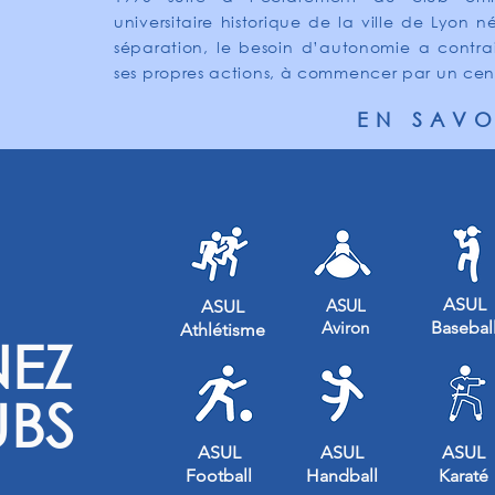
universitaire historique de la ville de Lyon 
séparation, le besoin d’autonomie a contra
ses propres actions, à commencer par un centre
EN SAVO
ASUL
ASUL
ASUL
Aviron
Basebal
Athlétisme
NEZ
UBS
ASUL
ASUL
ASUL
Football
Handball
Karaté