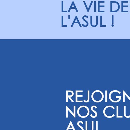
LA VIE DE
inscriptions
L'ASUL !
REJOIG
NOS CL
ASUL