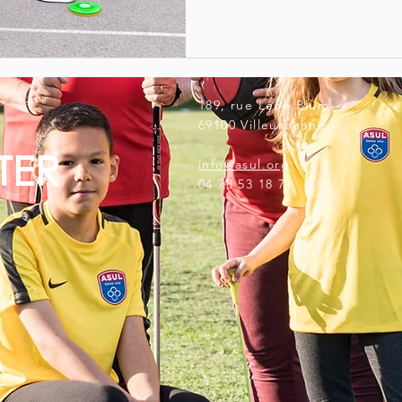
189, rue Léon Blum
69100 Villeurbanne
TER
info@asul.org
04 78 53 18 71